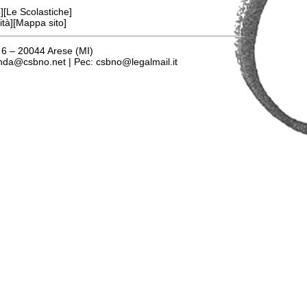
][
Le Scolastiche
]
ità
][
Mappa sito
]
 6 – 20044 Arese (MI)
nda@csbno.net
| Pec:
csbno@legalmail.it