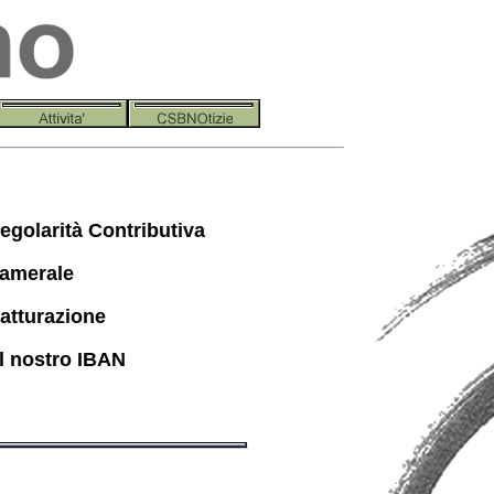
golarità Contributiva
Camerale
Fatturazione
el nostro IBAN